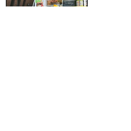
出店場所
ホームページ内の
お知らせ
に載っております
営業時間 出店場所によって異なります
​定休日 不定休
電話
090-6409-7331
メール
kawamotoshin6@gmail.com
【食堂煮魚少年】
ryo19760216@gmail.com
【走れ！サンドイッチ少年】【弁当煮魚少年】